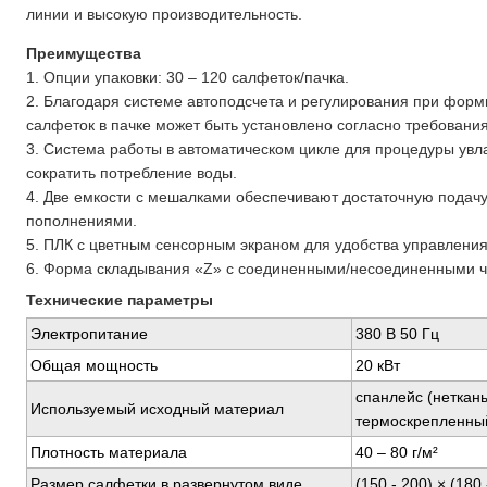
линии и высокую производительность.
Преимущества
1. Опции упаковки: 30 – 120 салфеток/пачка.
2. Благодаря системе автоподсчета и регулирования при форм
салфеток в пачке может быть установлено согласно требовани
3. Система работы в автоматическом цикле для процедуры увл
сократить потребление воды.
4. Две емкости с мешалками обеспечивают достаточную подач
пополнениями.
5. ПЛК с цветным сенсорным экраном для удобства управления
6. Форма складывания «Z» с соединенными/несоединенными ча
Технические параметры
Электропитание
380 В 50 Гц
Общая мощность
20 кВт
спанлейс (неткан
Используемый исходный материал
термоскрепленны
Плотность материала
40 – 80 г/м²
Размер салфетки в развернутом виде
(150 - 200) × (180