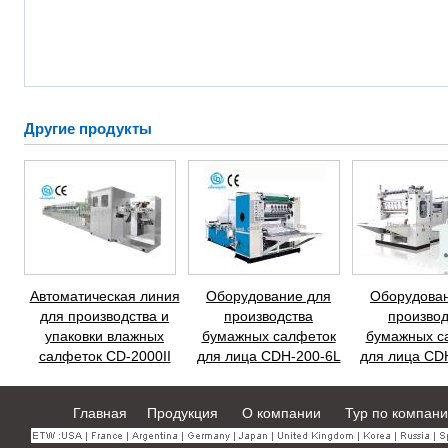
Другие продукты
Автоматическая линия
Оборудование для
Оборудова
для производства и
производства
производ
упаковки влажных
бумажных салфеток
бумажных с
салфеток CD-2000II
для лица CDH-200-6L
для лица CD
Главная
Продукция
О компании
Тур по компан