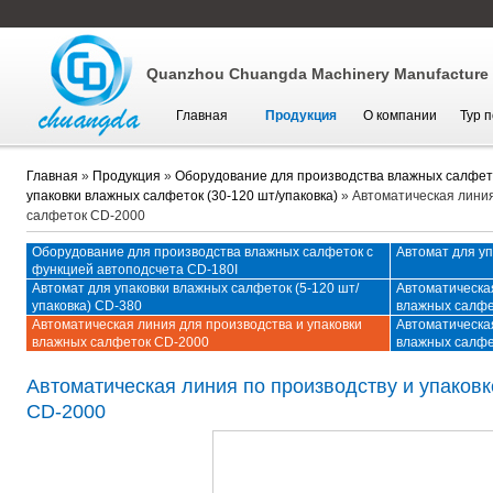
Quanzhou Chuangda Machinery Manufacture C
Главная
Продукция
О компании
Тур 
Главная
»
Продукция
»
Оборудование для производства влажных салфет
упаковки влажных салфеток (30-120 шт/упаковка)
»
Автоматическая линия
салфеток CD-2000
Оборудование для производства влажных салфеток с
Автомат для у
функцией автоподсчета CD-180I
Автомат для упаковки влажных салфеток (5-120 шт/
Автоматическая
упаковка) CD-380
влажных салфе
Автоматическая линия для производства и упаковки
Автоматическая
влажных салфеток CD-2000
влажных салфе
Автоматическая линия по производству и упаков
CD-2000